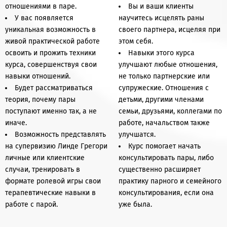
отношениями в паре.
Вы и ваши клиенты
У вас появляется
научитесь исцелять раны
уникальная возможность в
своего партнера, исцеляя при
живой практической работе
этом себя.
освоить и прожить техники
Навыки этого курса
курса, совершенствуя свои
улучшают любые отношения,
навыки отношений.
не только партнерские или
Будет рассматриваться
супружеские. Отношения с
теория, почему пары
детьми, другими членами
поступают именно так, а не
семьи, друзьями, коллегами по
иначе.
работе, начальством также
Возможность представлять
улучшатся.
на супервизию Линде Грегори
Курс помогает начать
личные или клиентские
консультировать пары, либо
случаи, тренировать в
существенно расширяет
формате ролевой игры свои
практику парного и семейного
терапевтические навыки в
консультирования, если она
работе с парой.
уже была.