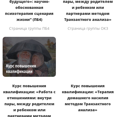
будущего»: научно-
пары, между родителем
обоснованная
и ребенком или
психотерапия сценария
партнерами методом
жизни" (ПБ4)
Транзактного анализа»
Страница группы ПБ4
Страница группы ОК3
Курс повышения
Курс повышения
квалификации: «Работа с
квалификации: «Терапия
отношениями: внутри
домашнего насилия
пары, между родителем
методом Транзактного
и ребенком или
анализа»
партнерами методом