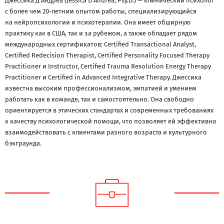
Джессика Д’Андреа (Jessica D’Andrea, Psy.D.) — клинический психолог
с более чем 20-летним опытом работы, специализирующийся
на нейропсихологии и психотерапии. Она имеет обширную
практику как в США, так и за рубежом, а также обладает рядом
международных сертификатов: Certified Transactional Analyst,
Certified Redecision Therapist, Certified Personality Focused Therapy
Practitioner и Instructor, Certified Trauma Resolution Energy Therapy
Practitioner и Certified in Advanced Integrative Therapy. Джессика
известна высоким профессионализмом, эмпатией и умением
работать как в команде, так и самостоятельно. Она свободно
ориентируется в этических стандартах и современных требованиях
к качеству психологической помощи, что позволяет ей эффективно
взаимодействовать с клиентами разного возраста и культурного
бэкграунда.