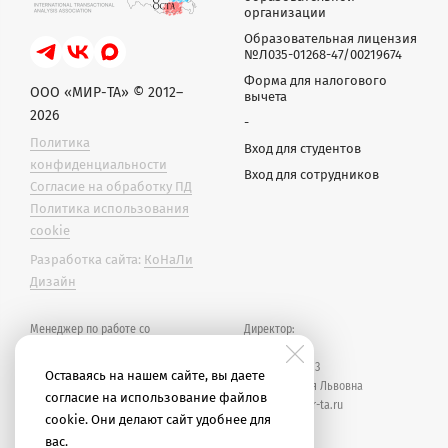
организации
Образовательная лицензия
№Л035-01268-47/00219674
Форма для налогового
ООО «МИР-ТА» © 2012–
вычета
2026
-
Политика
Вход для студентов
конфиденциальности
Вход для сотрудников
Согласие на обработку ПД
Политика использования
cookie
Разработка сайта:
КоНаЛи
Дизайн
Менеджер по работе со
Директор:
студентами
(рабочее время — 10:00–19:00
+7 911 218-96-13
Оставаясь на нашем сайте, вы даете
МСК):
Градова Юлия Львовна
согласие на использование файлов
j.gradova@mir-ta.ru
cookie. Они делают сайт удобнее для
+7 928 636-76-63
вас.
Великих Татьяна