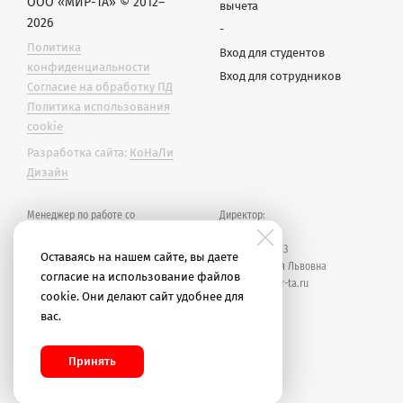
ООО «МИР-ТА» © 2012–
вычета
2026
-
Политика
Вход для студентов
конфиденциальности
Вход для сотрудников
Согласие на обработку ПД
Политика использования
cookie
Разработка сайта:
КоНаЛи
Дизайн
Менеджер по работе со
Директор:
студентами
(рабочее время — 10:00–19:00
+7 911 218-96-13
Оставаясь на нашем сайте, вы даете
МСК):
Градова Юлия Львовна
согласие на использование файлов
j.gradova@mir-ta.ru
cookie. Они делают сайт удобнее для
+7 928 636-76-63
вас.
Великих Татьяна
tata@mir-ta.ru
Принять