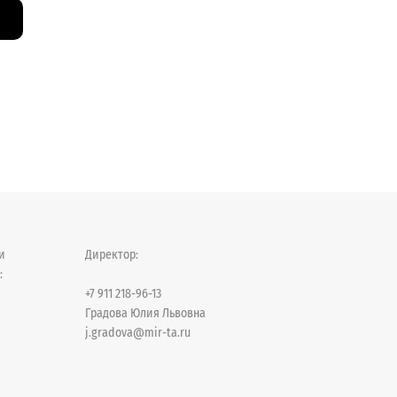
ми
Директор:
:
+7 911 218-96-13
Градова Юлия Львовна
j.gradova@mir-ta.ru