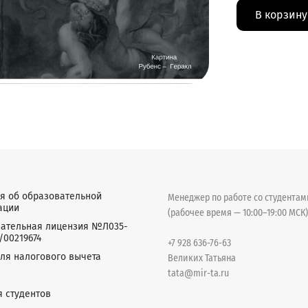
В корзину
я об образовательной
Менеджер по работе со студента
ации
(рабочее время — 10:00–19:00 МСК)
ательная лицензия №Л035-
/00219674
+7 928 636-76-63
ля налогового вычета
Великих Татьяна
tata@mir-ta.ru
я студентов