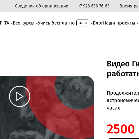
Сведения об организации
+7 928 636-76-63
Время раб
Р-ТА
Все курсы
Учись бесплатно
Блог
Наши проекты
скоро
Видео Гн
работать
Продолжител
астрономиче
часах
2500 