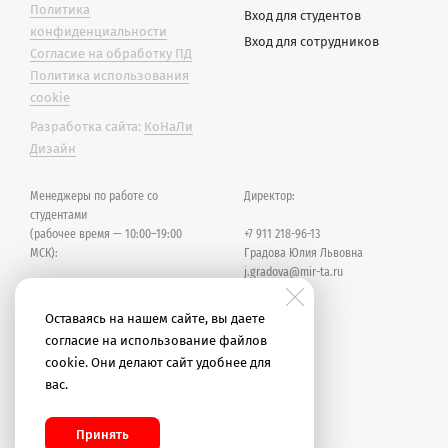
Политика
Вход для студентов
конфиденциальности
Вход для сотрудников
Согласие на обработку ПД
Политика использования
cookie
Разработка сайта:
КоНаЛи
Дизайн
Менеджеры по работе со
Директор:
студентами
(рабочее время — 10:00–19:00
+7 911 218-96-13
МСК):
Градова Юлия Львовна
j.gradova@mir-ta.ru
+7 928 636-76-63
Великих Татьяна
Оставаясь на нашем сайте, вы даете
tata@mir-ta.ru
согласие на использование файлов
cookie. Они делают сайт удобнее для
+7 937 077-12-42
вас.
Уварова Ольга
o.l.uvarova@mir-ta.ru
Принять