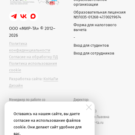
организации
Образовательная лицензия
№Л035-01268-47/00219674
Форма для налогового
ООО «МИР-ТА» © 2012–
вычета
2026
-
Политика
Вход для студентов
конфиденциальности
Вход для сотрудников
Согласие на обработку ПД
Политика использования
cookie
Разработка сайта:
КоНаЛи
Дизайн
Менеджер по работе со
Директор:
студентами
(рабочее время — 10:00–19:00
+7 911 218-96-13
Оставаясь на нашем сайте, вы даете
МСК):
Градова Юлия Львовна
согласие на использование файлов
j.gradova@mir-ta.ru
cookie. Они делают сайт удобнее для
+7 928 636-76-63
вас.
Великих Татьяна